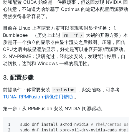
动和配置 CUDA 始终是一件麻烦事，但这回发现 NVIDIA 回
心转意，不知道为啥给基于 Optimus 的笔记本配置闭源驱动
竟然变得非常容易了。
目前在 Linux 上有两套方案可以实现实时显卡切换： 1.
Bumblebee：（历史上出过
大锅的开源方案）本
rm -rf /
质是开一个独立的显示器由显卡渲染之后截图、压缩，回传
CPU之后由核显渲染显示，好处是可以兼容开源/闭源驱动。
2. NV-PRIME：没研究过，经此次安装，发现简洁好用，自
动切换，达到和 Windows 一样的易用性。
3. 配置步骤
前提条件：你需要安装
，此处省略，可参考
rpmfusion
TUNA: RPMFusion 镜像使用帮助
。
第一步：从 RPMFusion 安装 NVIDIA 闭源驱动。
1
sudo dnf install akmod-nvidia 
# rhel/centos use
2
sudo dnf install xorg-x11-drv-nvidia-cuda 
#opti