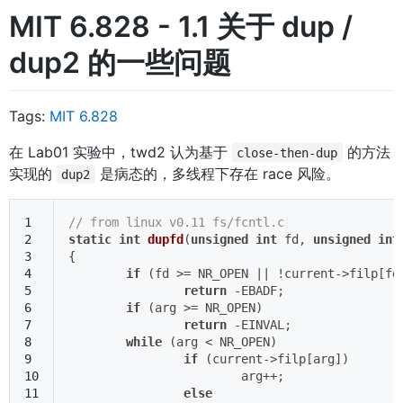
MIT 6.828 - 1.1 关于 dup /
dup2 的一些问题
Tags:
MIT 6.828
在 Lab01 实验中，twd2 认为基于
的方法
close-then-dup
实现的
是病态的，多线程下存在 race 风险。
dup2
1
// from linux v0.11 fs/fcntl.c
2
static
int
dupfd
(
unsigned
int
 fd, 
unsigned
int
3
{
4
if
 (fd >= NR_OPEN || !current->filp[fd
5
return
 -EBADF;
6
if
 (arg >= NR_OPEN)
7
return
 -EINVAL;
8
while
 (arg < NR_OPEN)
9
if
 (current->filp[arg])
10
			arg++;
11
else