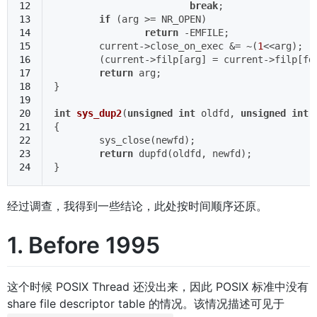
12
break
;
13
if
 (arg >= NR_OPEN)
14
return
 -EMFILE;
15
	current->close_on_exec &= ~(
1
<<arg);
16
	(current->filp[arg] = current->filp[fd
17
return
 arg;
18
}
19
20
int
sys_dup2
(
unsigned
int
 oldfd, 
unsigned
int
 
21
{
22
	sys_close(newfd);
23
return
 dupfd(oldfd, newfd);
24
}
经过调查，我得到一些结论，此处按时间顺序还原。
1. Before 1995
这个时候 POSIX Thread 还没出来，因此 POSIX 标准中没有
share file descriptor table 的情况。该情况描述可见于