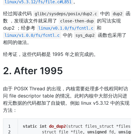
。
linux/v5.3.12/fs/file.c#L851
经过阅读代码
中的
函
glibc/sysdeps/posix/dup2.c
dup2
数 ，发现该文件就采用了
的写法实现
close-then-dup
dup2 ；经参考
和
linux/v0.1.0/fs/fcntl.c
中的
函数也采用了
linux/v1.0.0/fs/fcntl.c
sys_dup2
相同的做法。
经考证，这些代码都是 1995 年之前完成的。
2. After 1995
由于 POSIX Thread 的出现，内核需要处理多个线程同时访
问 file descriptor table 的情况。此时内核中大部分访问进
程元数据的代码都加了自旋锁。例如 linux v5.3.12 中的实现
方法：
1
static
int
do_dup2
(struct files_struct *files,
2
	struct file *file, 
unsigned
 fd, 
unsign