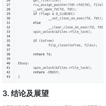
26
	get_file(file);
27
	rcu_assign_pointer(fdt->fd[fd], file);
28
	__set_open_fd(fd, fdt);
29
if
 (flags & O_CLOEXEC)
30
		__set_close_on_exec(fd, fdt);
31
else
32
		__clear_close_on_exec(fd, fdt)
33
	spin_unlock(&files->file_lock);       
34
35
if
 (tofree)
36
		filp_close(tofree, files);
37
38
return
 fd;
39
40
Ebusy:
41
	spin_unlock(&files->file_lock);       
42
return
 -EBUSY;
43
}
3. 结论及展望