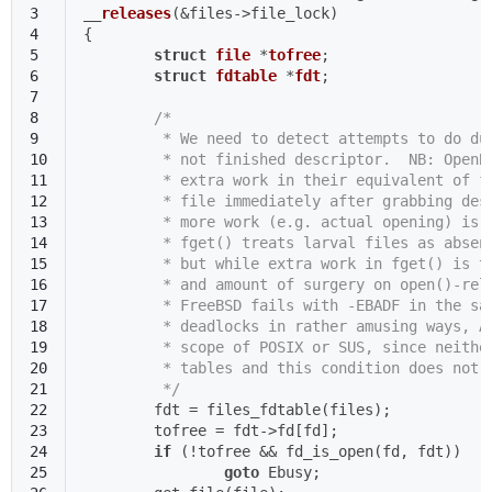
3
__
releases
(&files->file_lock)
4
{
5
struct
file
 *
tofree
;
6
struct
fdtable
 *
fdt
;
7
8
/*
9
	 * We need to detect attempts to do du
10
	 * not finished descriptor.  NB: OpenB
11
	 * extra work in their equivalent of f
12
	 * file immediately after grabbing des
13
	 * more work (e.g. actual opening) is 
14
	 * fget() treats larval files as absen
15
	 * but while extra work in fget() is t
16
	 * and amount of surgery on open()-rel
17
	 * FreeBSD fails with -EBADF in the sa
18
	 * deadlocks in rather amusing ways, A
19
	 * scope of POSIX or SUS, since neithe
20
	 * tables and this condition does not 
21
	 */
22
	fdt = files_fdtable(files);
23
	tofree = fdt->fd[fd];
24
if
 (!tofree && fd_is_open(fd, fdt))   
25
goto
 Ebusy;